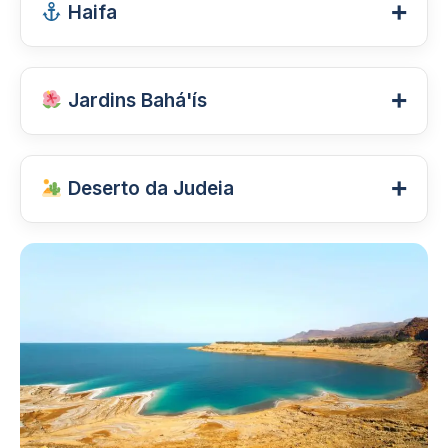
+
Haifa
por suas praias, gastronomia,
arquitetura Bauhaus e vida noturna.
Cidade costeira conhecida pelos
+
Jardins Bahá'ís
Jardins Bahá'ís, pelo porto e pelas
belas paisagens do Monte Carmelo.
Patrimônio Mundial da UNESCO, os
+
Deserto da Judeia
jardins em terraços são considerados
um dos lugares mais bonitos de
Região de paisagens
Israel.
impressionantes, mosteiros
históricos, cânions e formações
rochosas únicas no Oriente Médio.