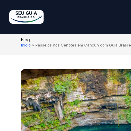
Blog
Início
»
Passeios nos Cenotes em Cancún com Guia Brasileir