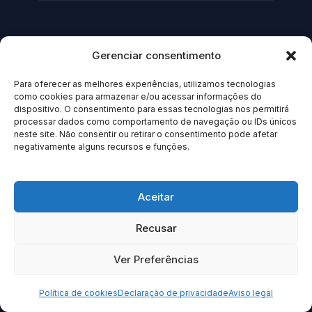
África do Sul
Gerenciar consentimento
Guia Brasileira em Cidade do Cabo
Para oferecer as melhores experiências, utilizamos tecnologias
Guia Brasileiro em Johannesburgo
como cookies para armazenar e/ou acessar informações do
dispositivo. O consentimento para essas tecnologias nos permitirá
processar dados como comportamento de navegação ou IDs únicos
Alemanha
neste site. Não consentir ou retirar o consentimento pode afetar
negativamente alguns recursos e funções.
Guia Brasileiro em Berlim
Aceitar
Argentina
Recusar
Guia Brasileiro em Buenos Aires
Ver Preferências
Austrália
Política de cookies
Declaração de privacidade
Aviso legal
Guia Brasileiro em Melbourne