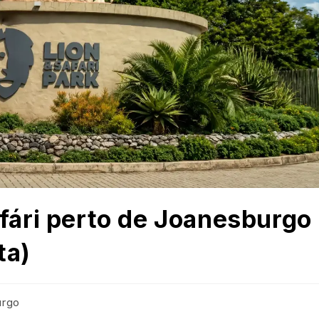
afári perto de Joanesburgo
ta)
urgo