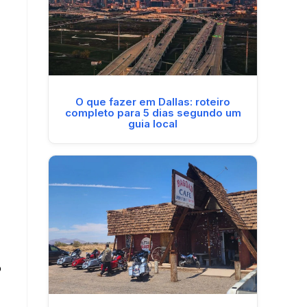
O que fazer em Dallas: roteiro
completo para 5 dias segundo um
guia local
o