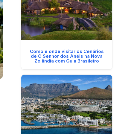
Como e onde visitar os Cenários
de O Senhor dos Anéis na Nova
Zelândia com Guia Brasileiro