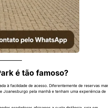
 Park é tão famoso?
gada à facilidade de acesso. Diferentemente de reservas mai
m de Joanesburgo pela manhã e tenham uma experiência de
randes predadores africanos a curta distância, seja em