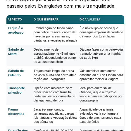
passeio pelos Everglades com mais tranquilidade.
ASPECTO
O QUE ESPERAR
DICA VALIOSA
O que é o
Embarcação de fundo plano
É o único tipo de barco que
com hélice traseira, capaz de
consegue explorar de verdade
aerobarco
navegar por áreas rasas,
o interior dos Everglades
pântanos e vegetação alagada
Saindo de
Deslocamento de
Dá para fazer como bate-volta
aproximadamente 45 minutos
tranquilo, até em uma manhã
Miami
a 1h30, dependendo do ponto
ou tarde livre
de acesso escolhido
Saindo de
Trajeto mais longo, de cerca
Vale combinar com outros
de 3h30 a 4h30 de carro até a
destinos do sul da Flórida para
Orlando
região dos Everglades
aproveitar melhor a viagem
Transporte
Opção com motorista, sem
Ideal para quem sai de
preocupação com trânsito,
Orlando, já que o trajeto é
privativo
pedágios, estacionamento ou
longo e cansativo dirigindo por
planejamento de rota
conta própria
Fauna
Jacarés-americanos,
A quantidade de animais
tartarugas aquáticas, garças,
avistados varia conforme a
observada
íbis, águias e vegetação típica
época do ano, tornando cada
dos pântanos
passeio único
Duração dos
Opções de 30, 60, 90 e 120
Passeios mais longos chegam