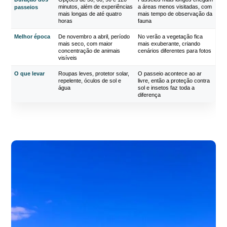
minutos, além de experiências
a áreas menos visitadas, com
passeios
mais longas de até quatro
mais tempo de observação da
horas
fauna
Melhor época
De novembro a abril, período
No verão a vegetação fica
mais seco, com maior
mais exuberante, criando
concentração de animais
cenários diferentes para fotos
visíveis
O que levar
Roupas leves, protetor solar,
O passeio acontece ao ar
repelente, óculos de sol e
livre, então a proteção contra
água
sol e insetos faz toda a
diferença