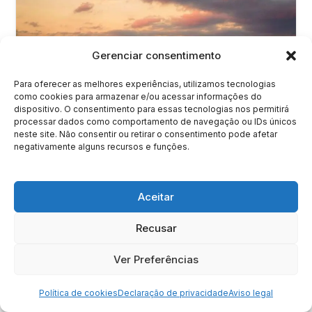
Gerenciar consentimento
Para oferecer as melhores experiências, utilizamos tecnologias
como cookies para armazenar e/ou acessar informações do
dispositivo. O consentimento para essas tecnologias nos permitirá
processar dados como comportamento de navegação ou IDs únicos
neste site. Não consentir ou retirar o consentimento pode afetar
negativamente alguns recursos e funções.
O que fazer em Dallas: roteiro completo para 5
Aceitar
dias segundo um guia local
Recusar
Ver Preferências
Política de cookies
Declaração de privacidade
Aviso legal