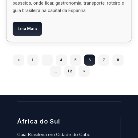
passeios, onde ficar, gastronomia, transporte, roteiro e
guia brasileira na capital da Espanha.
Leia Mais
«
1
…
4
5
6
7
8
…
12
»
África do Sul
Guia Brasileira em Cidade do Cabo