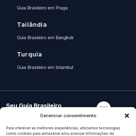
Guia Brasileiro em Praga
Tailândia
Guia Brasileiro em Bangkok
Turquia
Guia Brasileiro em Istambul
Seu Guia Brasileiro
Home
Gerenciar consentimento
Conectamos você aos
Quem Somos
Contato
melhores guias
Para oferecer as melhores experiências, utilizamos tecnologias
Termos de Uso
como cookies para armazenar e/ou acessar informações do
turísticos brasileiros
Política de Cookies