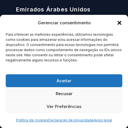
Emirados Árabes Unidos
Guia Brasileira em Dubai
Gerenciar consentimento
Para oferecer as melhores experiências, utilizamos tecnologias
Espanha
como cookies para armazenar e/ou acessar informações do
dispositivo. O consentimento para essas tecnologias nos permitirá
Guia Brasileira em Madri
processar dados como comportamento de navegação ou IDs únicos
neste site. Não consentir ou retirar o consentimento pode afetar
negativamente alguns recursos e funções.
Estados Unidos
Transfer Brasileiro em Atlanta
Aceitar
Transfer Brasileiro em Boston
Guia Brasileiro na Califórnia
Recusar
Guia Brasileira em Chicago
Ver Preferências
Transfer Brasileiro em Dallas
Guia Brasileiro no Havaí​
Política de cookies
Declaração de privacidade
Aviso legal
Transfer Brasileiro em Houston