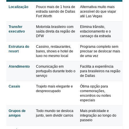
Localização
Pouco mais de 1 hora de
Alternativa muito mais
estrada saindo de Dallas
acessível do que viajar
Fort Worth
até Las Vegas
Transfer
Motorista brasileiro com
Elimina trânsito,
executivo
saída direta da região de
estacionamento e o
DFW
cansaço da estrada
Estrutura do
Cassino, restaurantes,
Programa completo sem
resort
bares, shows e hotel de
precisar se deslocar mais
luxo no mesmo local
de uma vez
Atendimento
Comunicação em
Facilita a experiência
português durante todo o
para brasileiros na região
serviço
de Dallas
Casais
Trajeto mais elegante e
Ótima opção para
despreocupado
comemorações,
encontros ou noites
especiais
Grupos de
Todo mundo se desloca
Mais praticidade e
amigos
junto, sem dividir carros
integração ao longo do
passeio