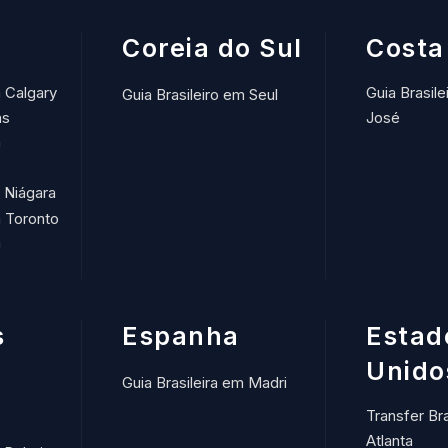
Coreia do Sul
Costa
m Calgary
Guia Brasil
Guia Brasileiro em Seul
ns
José
m
m Niágara
m Toronto
m
s
Espanha
Estad
Unido
Guia Brasileira em Madri
Transfer Br
Atlanta