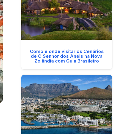
Como e onde visitar os Cenários
de O Senhor dos Anéis na Nova
Zelândia com Guia Brasileiro