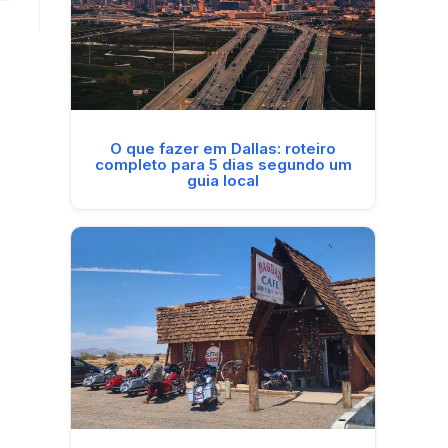
O que fazer em Dallas: roteiro
completo para 5 dias segundo um
guia local