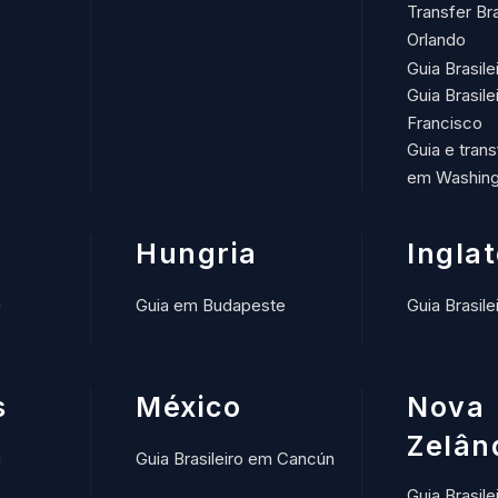
Transfer Br
Orlando
Guia Brasil
Guia Brasil
Francisco
Guia e trans
em Washing
Hungria
Ingla
m
Guia em Budapeste
Guia Brasil
s
México
Nova
Zelân
m
Guia Brasileiro em Cancún
Guia Brasile