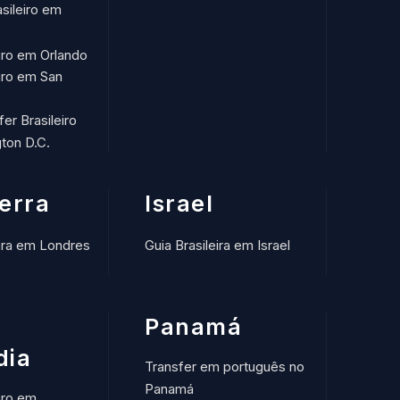
asileiro em
eiro em Orlando
eiro em San
fer Brasileiro
ton D.C.
terra
Israel
eira em Londres
Guia Brasileira em Israel
Panamá
dia
Transfer em português no
Panamá
iro em