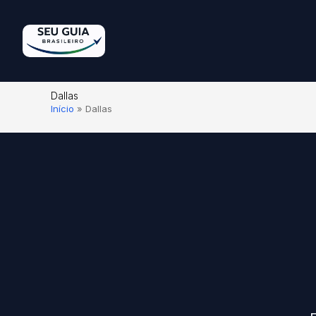
Dallas
Início
»
Dallas