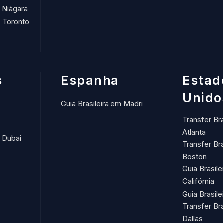
m Niágara
m Toronto
m
s
Espanha
Estad
Unido
Guia Brasileira em Madri
Transfer Br
Atlanta
m Dubai
Transfer Br
Boston
Guia Brasile
Califórnia
Guia Brasil
Transfer Br
Dallas