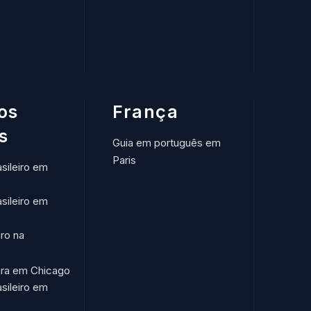
os
França
s
Guia em português em
Paris
asileiro em
asileiro em
iro na
eira em Chicago
asileiro em