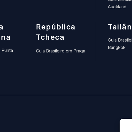
Auckland
a
República
Tailâ
ana
Tcheca
Guia Brasile
Bangkok
m Punta
Guia Brasileiro em Praga