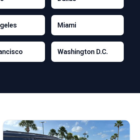
geles
Miami
ancisco
Washington D.C.