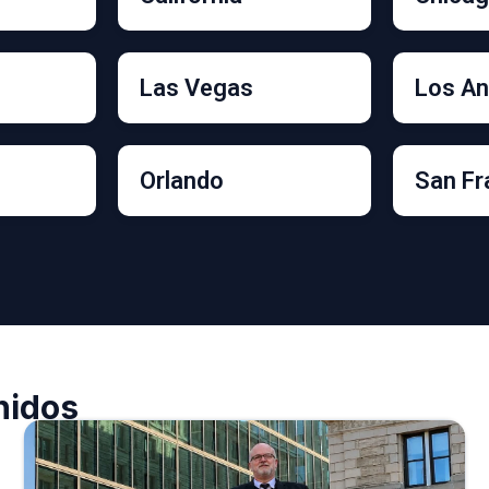
Las Vegas
Los An
Orlando
San Fr
nidos