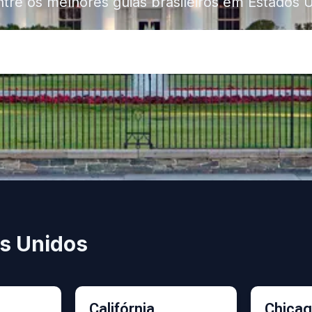
tre os melhores guias brasileiros em Estados 
os Unidos
Califórnia
Chica