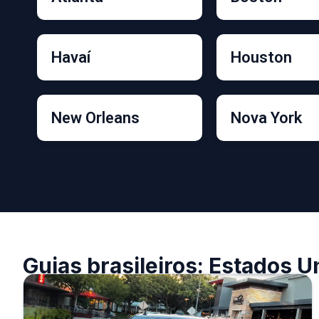
Havaí
Houston
New Orleans
Nova York
Guias brasileiros: Estados U